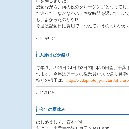
に参加しました。
残念ながら、雨の夜のクルージングとなってし
た違った、なかなかステキな時間を過ごすこと
も、よかったのかな!?
今度は記念日に貸切で…なんていうのもいいか
at 15時10分
大原はだか祭り
毎年９月の23日.24日の2日間に私の田舎、千
れます。今年はアークの従業員12人で祭り見学
祭りの様子は、
http://wadaphoto.jp/maturi/oharas
at 15時10分
今年の夏休み
はじめまして、石本です。
私には、小学生の娘と息子がおります。