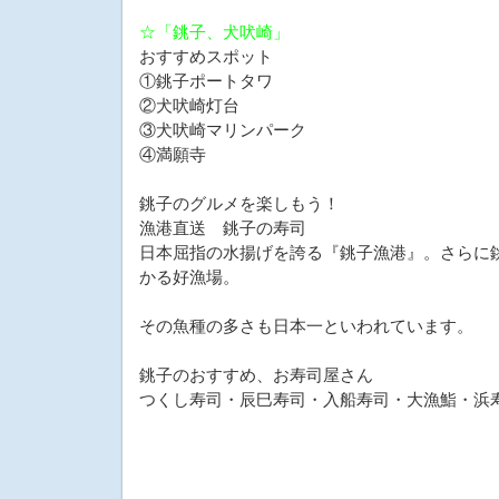
☆「銚子、犬吠崎」
おすすめスポット
①銚子ポートタワ
②犬吠崎灯台
③犬吠崎マリンパーク
④満願寺
銚子のグルメを楽しもう！
漁港直送 銚子の寿司
日本屈指の水揚げを誇る『銚子漁港』。さらに
かる好漁場。
その魚種の多さも日本一といわれています。
銚子のおすすめ、お寿司屋さん
つくし寿司・辰巳寿司・入船寿司・大漁鮨・浜