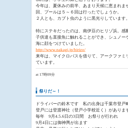
今年は、夏休みの前半、あまり天候に恵まれま
回、プールは５～６回は行ったでしょうか。
２人とも、カブト虫のように黒光りしています
特にステキだったのは、南伊豆のヒリゾ浜。感
子供達も直接魚に触れることができ、シュノー
海に顔をつけていました。
http://www.nakagi.jp/hirizo/
来年は、マイクロバスを借りて、アークファミ
ています。
at 17時09分
祭りだ～！
ドライバーの鈴木です 私の出身は千葉市登戸
登戸には登渡神社（登戸小学校近く）がありま
毎年 9月4.5.6日の3日間 お祭りが行われ
9月4日には御神輿が出ます