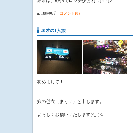
結果は、6対5でロッテが勝利
at 18時06分 |
コメント(0)
20才の1人旅
初めまして！
娘の毬衣（まりい）と申します。
よろしくお願いいたします(^_-)☆