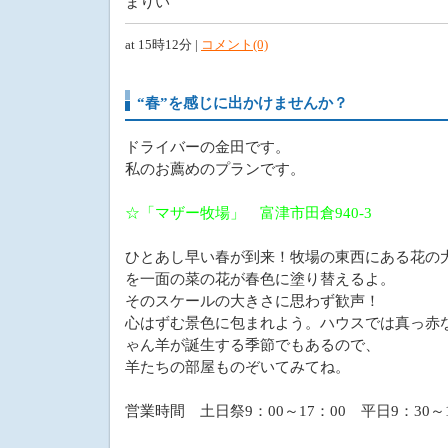
まりい
at 15時12分 |
コメント(0)
“春”を感じに出かけませんか？
ドライバーの金田です。
私のお薦めのプランです。
☆「マザー牧場」 富津市田倉940-3
ひとあし早い春が到来！牧場の東西にある花の
を一面の菜の花が春色に塗り替えるよ。
そのスケールの大きさに思わず歓声！
心はずむ景色に包まれよう。ハウスでは真っ赤
ゃん羊が誕生する季節でもあるので、
羊たちの部屋ものぞいてみてね。
営業時間 土日祭9：00～17：00 平日9：30～1