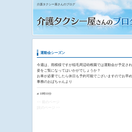
介護タクシー屋さんのブログ
運動会シーズン
今週は、雨模様ですが稲毛周辺幼稚園では運動会が予定さ
姿をご覧になってはいかがでしょうか？
お車が必要でしたら休日も予約可能でございますのでお早
事務のおばちゃんより
at 10時10分
<< 前のページ
|
次のページ >>